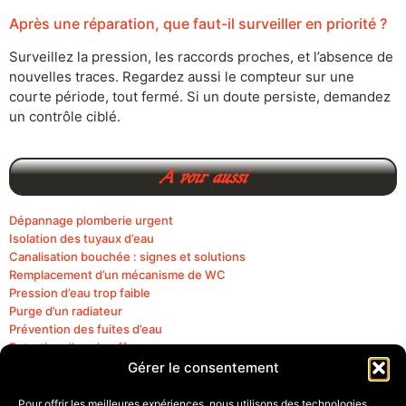
Après une réparation, que faut-il surveiller en priorité ?
Surveillez la pression, les raccords proches, et l’absence de
nouvelles traces. Regardez aussi le compteur sur une
courte période, tout fermé. Si un doute persiste, demandez
un contrôle ciblé.
A voir aussi
Dépannage plomberie urgent
Isolation des tuyaux d’eau
Canalisation bouchée : signes et solutions
Remplacement d’un mécanisme de WC
Pression d’eau trop faible
Purge d’un radiateur
Prévention des fuites d’eau
Entretien d’un chauffe-eau
Fonctionnement d’un chauffe-eau
Gérer le consentement
Robinet qui fuit : causes et solutions
Détection fuite d’eau
Pour offrir les meilleures expériences, nous utilisons des technologies