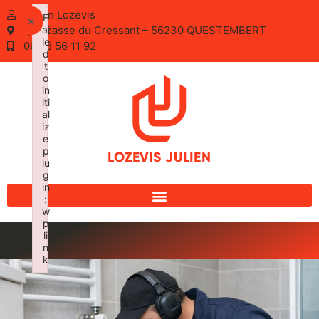
Julien Lozevis
F
×
1, Impasse du Cressant – 56230 QUESTEMBERT
ai
le
06 28 56 11 92
d
t
o
in
iti
al
iz
e
p
lu
g
in
:
w
p
li
n
k
Failed to initialize plugin: wplink