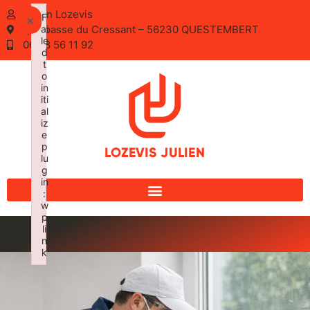
Julien Lozevis
F
×
1, Impasse du Cressant – 56230 QUESTEMBERT
ai
le
06 28 56 11 92
d
t
o
in
iti
al
iz
e
p
lu
g
in
:
w
p
li
n
k
Failed to initialize plugin: wplink