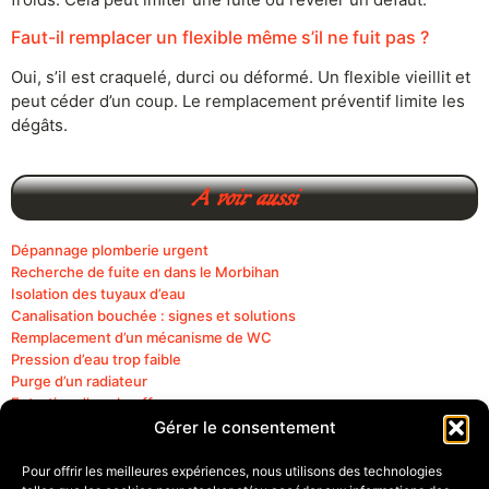
Faut-il remplacer un flexible même s’il ne fuit pas ?
Oui, s’il est craquelé, durci ou déformé. Un flexible vieillit et
peut céder d’un coup. Le remplacement préventif limite les
dégâts.
A voir aussi
Dépannage plomberie urgent
Recherche de fuite en dans le Morbihan
Isolation des tuyaux d’eau
Canalisation bouchée : signes et solutions
Remplacement d’un mécanisme de WC
Pression d’eau trop faible
Purge d’un radiateur
Entretien d’un chauffe-eau
Fonctionnement d’un chauffe-eau
Gérer le consentement
Robinet qui fuit : causes et solutions
Détection fuite d’eau
Pour offrir les meilleures expériences, nous utilisons des technologies