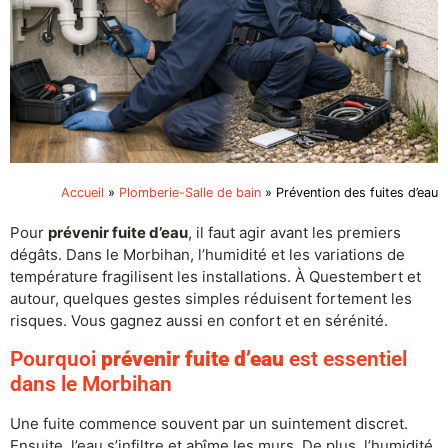
Accueil
»
Plomberie-Salle de bain
»
Prévention des fuites d’eau
Pour
prévenir fuite d’eau
, il faut agir avant les premiers
dégâts. Dans le Morbihan, l’humidité et les variations de
température fragilisent les installations. À Questembert et
autour, quelques gestes simples réduisent fortement les
risques. Vous gagnez aussi en confort et en sérénité.
Pourquoi
prévenir fuite d’eau
est essentiel
dans le Morbihan
Une fuite commence souvent par un suintement discret.
Ensuite, l’eau s’infiltre et abîme les murs. De plus, l’humidité