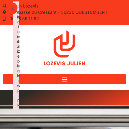
Julien Lozevis
F
×
1, Impasse du Cressant – 56230 QUESTEMBERT
ai
le
06 28 56 11 92
d
t
o
in
iti
al
iz
e
p
lu
g
in
:
w
p
li
n
k
Failed to initialize plugin: wplink