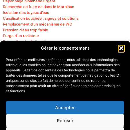
Dépannage plomberie urgent
Recherche de fuite en dans le Morbihan
Isolation des tuyaux d’eau
Canalisation bouchée : signes et solutions
Remplacement d’un mécanisme de WC
Pression d’eau trop faible
Purge d’un radiateur
Prévention des fuites d’eau
Entretien d’un chauffe-eau
Gérer le consentement
Fonctionnement d’un chauffe-eau
Robinet qui fuit : causes et solutions
Pour offrir les meilleures expériences, nous utilisons des technologies
Détection fuite d’eau
telles que les cookies pour stocker et/ou accéder aux informations des
appareils. Le fait de consentir à ces technologies nous permettra de
Débouchage WC
traiter des données telles que le comportement de navigation ou les ID
Robinet qui fuit
uniques sur ce site. Le fait de ne pas consentir ou de retirer son
Entretien canalisations
consentement peut avoir un effet négatif sur certaines caractéristiques
Réparation fuite d’eau
et fonctions.
Accepter
Julien Lozevis
Refuser
1, Impasse du Cressant – 56230 QUESTEMBERT
06 28 56 11 92