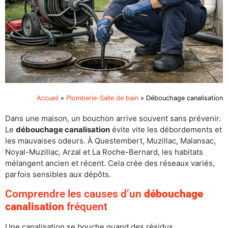
Accueil
»
Plomberie-Salle de bain
»
Débouchage canalisation
Dans une maison, un bouchon arrive souvent sans prévenir.
Le
débouchage canalisation
évite vite les débordements et
les mauvaises odeurs. À Questembert, Muzillac, Malansac,
Noyal-Muzillac, Arzal et La Roche-Bernard, les habitats
mélangent ancien et récent. Cela crée des réseaux variés,
parfois sensibles aux dépôts.
Comprendre les causes d’un
débouchage
canalisation
fréquent
Une canalisation se bouche quand des résidus