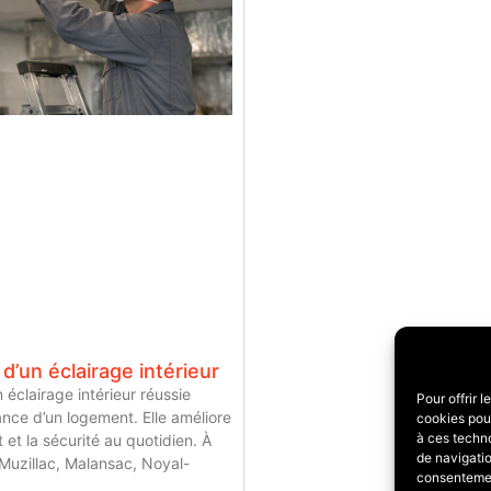
 d’un éclairage intérieur
n éclairage intérieur réussie
Pour offrir 
nce d’un logement. Elle améliore
cookies pour
à ces techn
t et la sécurité au quotidien. À
de navigatio
Muzillac, Malansac, Noyal-
consentement