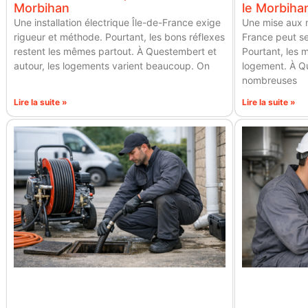
Morbihan
le Morbiha
Une installation électrique Île-de-France exige
Une mise aux n
rigueur et méthode. Pourtant, les bons réflexes
France peut se
restent les mêmes partout. À Questembert et
Pourtant, les
autour, les logements varient beaucoup. On
logement. À Q
nombreuses
Lire la suite »
Lire la suite »