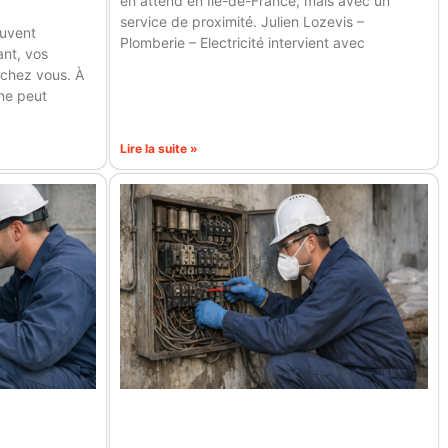
en attend en Île-de-France, mais avec un
service de proximité. Julien Lozevis –
ouvent
Plomberie – Electricité intervient avec
ant, vos
 chez vous. À
ne peut
Lire la suite »