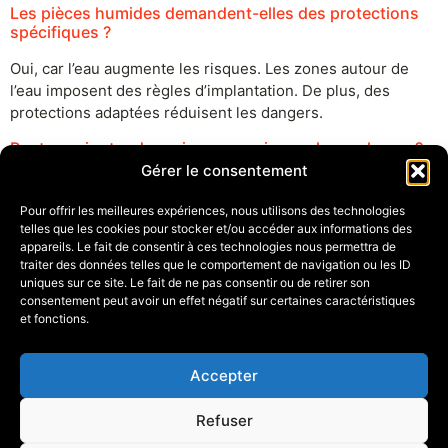
Les pièces humides demandent-elles des protections
spécifiques ?
Oui, car l’eau augmente les risques. Les zones autour de
l’eau imposent des règles d’implantation. De plus, des
protections adaptées réduisent les dangers.
Peut-on ajouter des prises sans risquer la surcharge ?
Gérer le consentement
Oui, si on respecte la capacité des circuits et la répartition
au tableau. Sinon, le circuit chauffe et disjoncte. Un ajout
Pour offrir les meilleures expériences, nous utilisons des technologies
bien dimensionné sécurise et améliore le confort.
telles que les cookies pour stocker et/ou accéder aux informations des
appareils. Le fait de consentir à ces technologies nous permettra de
traiter des données telles que le comportement de navigation ou les ID
A voir aussi
uniques sur ce site. Le fait de ne pas consentir ou de retirer son
consentement peut avoir un effet négatif sur certaines caractéristiques
et fonctions.
Accepter
Julien Lozevis
Refuser
1, Impasse du Cressant – 56230 QUESTEMBERT